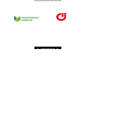
© 2023
mm markenagentur | studio Berlin.
Kemperplatz 1 | 10785 Berlin (SonyCenter)
Wir sind die mm markenagentur und wir haben es uns zur Mission gemacht, den Fachkräftemangel zu beenden.
Unsere hochwertigen Unternehmensfilme, gepaart mit einer erprobten Strategie in der Vermarktung sorgen genau
dafür, dass wir dieses Ziel erreichen können. Das tun wir in Stuttgart, Bremen, Berlin, Hamburg sowie in München
und Köln. Und natürlich immer genau dort, wo für Sie der beste Produktionsort ist. Denn durch Produktfile,
Imagefilme und Recruitingfilme ekann auch Ihr Unternehmen digital skalieren.
Willkommen im Tea
mm
:
JETZT BEWERBEN
Rechtliches.
IMPRESSUM
DISCLAIMER
DATENSCHUTZ