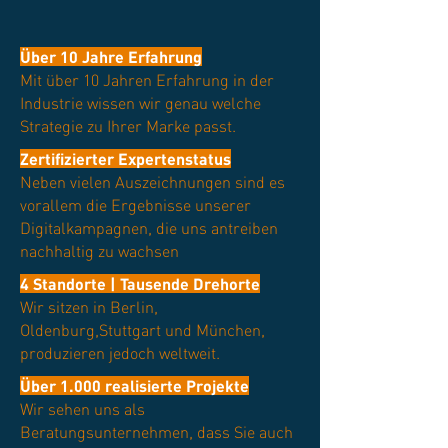
Über 10 Jahre Erfahrung
Mit über 10 Jahren Erfahrung in der
Industrie wissen wir genau welche
Strategie zu Ihrer Marke passt.
Zertifizierter Expertenstatus
Neben vielen Auszeichnungen sind es
vorallem die Ergebnisse unserer
Digitalkampagnen, die uns antreiben
nachhaltig zu wachsen
4 Standorte | Tausende Drehorte
Wir sitzen in Berlin,
Oldenburg,Stuttgart und München,
produzieren jedoch weltweit.
Über 1.000 realisierte Projekte
Wir sehen uns als
Beratungsunternehmen, dass Sie auch