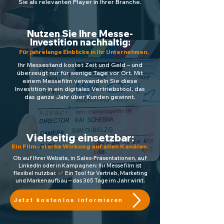
Sie als relevanten Player in Ihrer Branche.
Nutzen Sie Ihre Messe-
Investition nachhaltig:
Für jahrelange Einblicke in Ihr Unternehmen.
Ihr Messestand kostet Zeit und Geld – und
überzeugt nur für wenige Tage vor Ort. Mit
einem Messefilm verwandeln Sie diese
Investition in ein digitales Vertriebstool, das
das ganze Jahr über Kunden gewinnt.
Vielseitig einsetzbar:
Ein Film – starke Wirkung auf allen Kanälen.
Ob auf Ihrer Website, in Sales-Präsentationen, auf
LinkedIn oder in Kampagnen: Ihr Messefilm ist
flexibel nutzbar.
✅
Ein Tool für Vertrieb, Marketing
und Markenaufbau – das 365 Tage im Jahr wirkt.
Jetzt kostenlos informieren