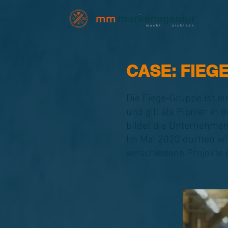
CASE: FIEGE
Die Fiege-Gruppe ist ei
und gilt als Pionier in
bildet die Unternehme
Im Mai 2020 durften w
verschiedene Projekte