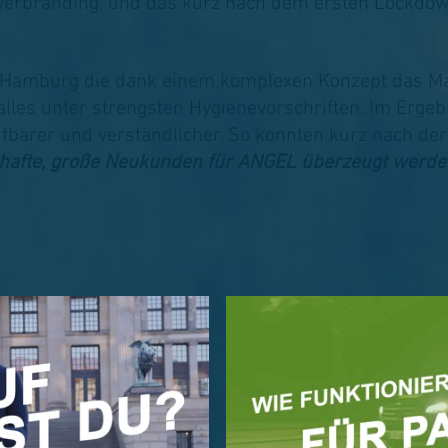
oyerbranding. und das kurz nach dem ersten Lockdow
& Hamburg die dank einem komplexen Konzept das Mat
 alles unter strengsten Hygienevorschriften. Im Erg
fbarer und verständlicher. So konnten kurz nach der
hafte, große Neukunden für ANGEL überzeugt werde