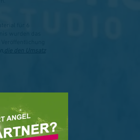
n.
erial für 6
ebnis wurden das
 Veröffentlichung
n,
die den Umsatz