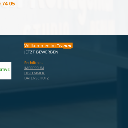
0 74 05
Willkommen im Tea
mm
:
JETZT BEWERBEN
Rechtliches.
IMPRESSUM
DISCLAIMER
DATENSCHUTZ