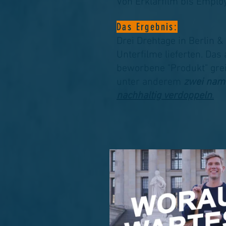
Von Erklärfilm bis Empl
Das Ergebnis:
Drei Drehtage in Berlin 
Unterfilme lieferten. Das
beworbene "Produkt" grei
unter anderem
zwei nam
nachhaltig verdoppeln
.