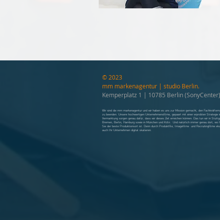
© 2023
mm markenagentur | studio Berlin.
Kemperplatz 1 | 10785 Berlin (SonyCenter
Wir sind die mm markenagentur und wir haben es uns zur Mission gemacht, den Fachkräftem
zu beenden. Unsere hochwertigen Unternehmensfilme, gepaart mit einer erprobten Strategie i
Vermarktung sorgen genau dafür, dass wir dieses Ziel erreichen können. Das tun wir in Stuttg
Bremen, Berlin, Hamburg sowie in München und Köln. Und natürlich immer genau dort, wo f
Sie der beste Produktionsort ist. Denn durch Produktfile, Imagefilme und Recruitingfilme ek
auch Ihr Unternehmen digital skalieren.