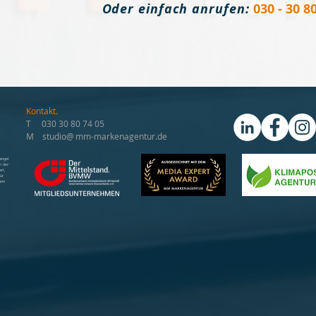
Oder einfach anrufen:
030 - 30 8
Kontakt.
T 030 30 80 74 05
)
M studio@
mm-markenagentur.de
angel
n der
art,
ür
ann