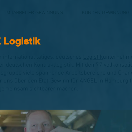
MITARBEITER-GEWINNUNG
KUNDEN-GEWINNUNG
 Logistik
n international tätiges, deutsches
Logistik
­unternehme
 der deutschen Kontraktlogistik. Mit den 77 vollkonso
nsgruppe viele spannende Arbeitsbereiche und Cha
ir uns über den Etat-Gewinn für ANGEL in Hamburg 
 gemeinsam sichtbarer machen.