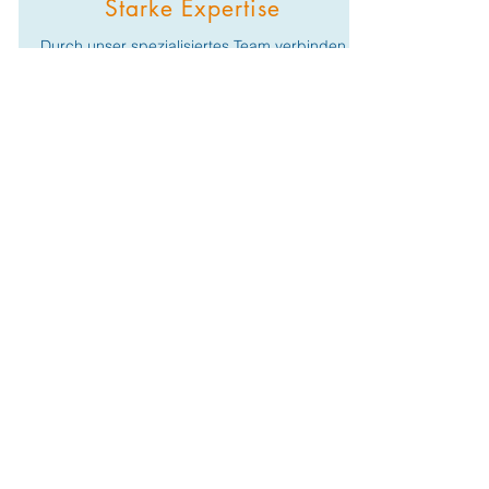
Starke Expertise
Durch unser spezialisiertes Team verbinden
wir die Welt des Unternehmensfilm mit
Strategien aus der Wirtschaft.
Erfolgsorientiert
Wir produzieren keine Filme: Wir erschaffen
funktionierende Lösungen mit Konzept die
nachweislich funktionieren.
>1.000 Projekte