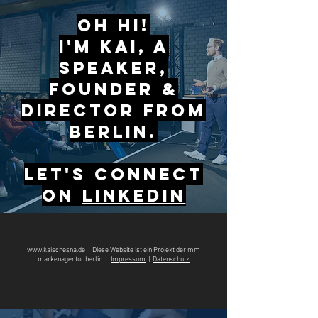
oh Hi!
I'm Kai, a
speaker,
founder &
director from
Berlin.
Let's connect
on
LINKEDIN
www.kaischesna.de
| Diese Website ist ein Projekt der mm
markenagentur berlin |
Impressum
|
Datenschutz